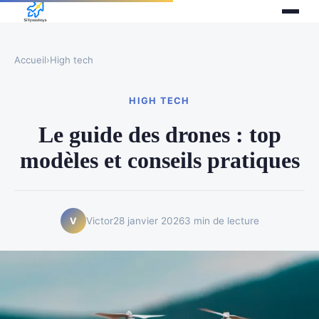
Accueil
›
High tech
HIGH TECH
Le guide des drones : top
modèles et conseils pratiques
Victor
28 janvier 2026
3 min de lecture
V